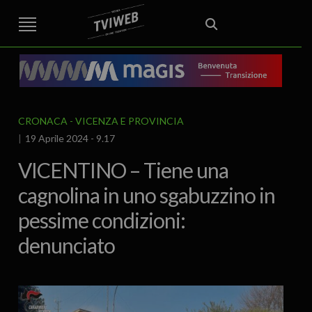
STREET TG
CRONACA
VENETO
VICENZA E PROVINCIA
EDITORIALE
ITALIA E MONDO
CURIOSITÀ – LIFESTYLE
CULTURA ARTE
AREA BERICA
ECONOMIA
ATTUALITA’
POLITICA
SPORT
IL GRAFFIO
FOOD & DRINK
FUORIPORTA
EROTICO VICENTINO
CRONACA
VICENZA E PROVINCIA
19 Aprile 2024 - 9.17
VICENTINO – Tiene una
cagnolina in uno sgabuzzino in
pessime condizioni:
denunciato