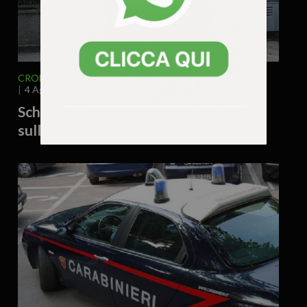
CRONACA
VENETO
VICENZA E PROVINCIA
4 Agosto 2026 - 12.16
Schio, locale sospeso: gravi violazioni
sulla sicurezza sul lavoro