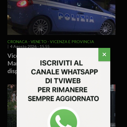
CRONACA
VENETO
VICENZA E PROVINCIA
4 Agosto 2026 - 15.55
Vicenza, accoltellamento a Campo
Marzo: denunciato un 38enne e
disposto il rimpatrio