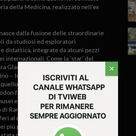
ia della Medicina, realizzato nell’ex
nasce dalla fusione delle straordinarie
li da studiosi ed esploratori
a e didattica, integrate da alcuni pezzi
i internazionali. Come la ‘star’ del
Era Glaciale – uno dei personaggi
ino – lo scheletro è presentato accanto
 quello che sarebbe stato l’animale in
odon fatalis. E’ l’unico esemplare nel suo
musei europei; un fossile che risale al
 di Rancho La Brea in California (Usa),
iferi al mondo. Di grande interesse sono
ei più grandi siti fossili del Paese, Bolca
 stata denominata “la spiaggia delle