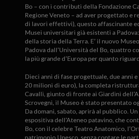
Bo – con i contributi della Fondazione Ca
Regione Veneto – ad aver progettato e rea
di lavori effettivi), questo affascinante ed
Musei universitari già esistenti a Padova:
della storia della Terra. E’ il nuovo Muse
Padova dall’Università del Bo, quattro co
la più grande d’Europa per quanto riguard
Dieci anni di fase progettuale, due anni e
20 milioni di euro), la completa ristruttu
Cavalli, giunto di fronte ai Giardini dell’
Scrovegni, il Museo è stato presentato ogg
Da domani, sabato, aprirà al pubblico. Un 
espositiva dell’Ateneo patavino, che conta
Bo, con il celebre Teatro Anatomico, l’Ort
patrimonio Unesco, senza contare le part