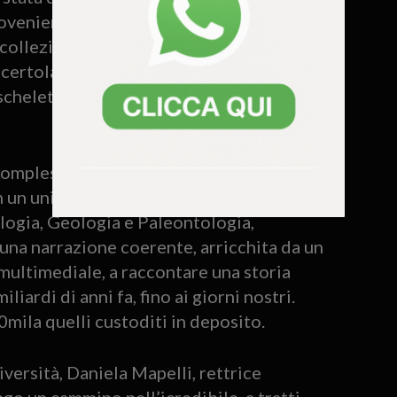
rovenienti dal sito veronese. Restando
a collezione è rappresentato da un
certola progenitrice dei dinosauri,
heletro fossile perfetto, frutto di una
 complessivi 3.800 metri quadrati, più una
n un unico percorso espositivo i
logia, Geologia e Paleontologia,
una narrazione coerente, arricchita da un
 multimediale, a raccontare una storia
liardi di anni fa, fino ai giorni nostri.
0mila quelli custoditi in deposito.
niversità, Daniela Mapelli, rettrice