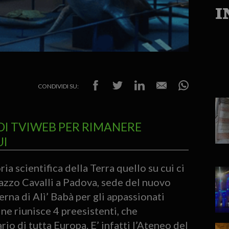
I
CONDIVIDI SU:
DI TVIWEB PER RIMANERE
UI
oria scientifica della Terra quello su cui ci
lazzo Cavalli a Padova, sede del nuovo
na di Alì’ Babà per gli appassionati
ne riunisce 4 preesistenti, che
io di tutta Europa. E’ infatti l’Ateneo del