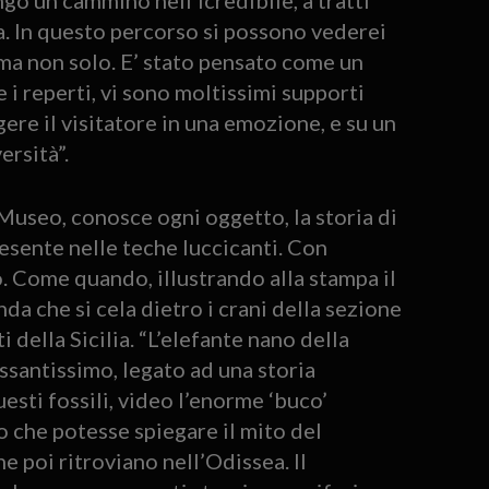
go un cammino nell’icredibile, a tratti
ra. In questo percorso si possono vederei
, ma non solo. E’ stato pensato come un
 i reperti, vi sono moltissimi supporti
gere il visitatore in una emozione, e su un
ersità”.
 Museo, conosce ogni oggetto, la storia di
resente nelle teche luccicanti. Con
to. Come quando, illustrando alla stampa il
da che si cela dietro i crani della sezione
i della Sicilia. “L’elefante nano della
essantissimo, legato ad una storia
uesti fossili, video l’enorme ‘buco’
o che potesse spiegare il mito del
e poi ritroviano nell’Odissea. Il