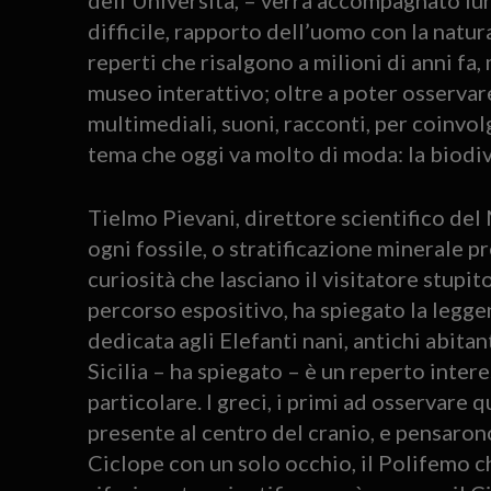
dell’Università, – verrà accompagnato lun
difficile, rapporto dell’uomo con la natu
reperti che risalgono a milioni di anni fa
museo interattivo; oltre a poter osservare
multimediali, suoni, racconti, per coinvol
tema che oggi va molto di moda: la biodiv
Tielmo Pievani, direttore scientifico del
ogni fossile, o stratificazione minerale p
curiosità che lasciano il visitatore stupi
percorso espositivo, ha spiegato la leggen
dedicata agli Elefanti nani, antichi abitant
Sicilia – ha spiegato – è un reperto inter
particolare. I greci, i primi ad osservare q
presente al centro del cranio, e pensaron
Ciclope con un solo occhio, il Polifemo ch