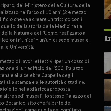
riparo, del Ministero della Cultura, della
lizzato nell’arco di 10 anni (2 e mezzo
ificio che va a creare un trittico con i
 quello della storia della Medicina ( e
o della Natura e dell’Uomo, realizzato a
I
llezioni riunite in un’unica sede museale,
a le Università.
 mezzo di lavori effettivi (per un costo di
razione di un edificio del ‘500, Palazzo
Arena e alla celebre Cappella degli
i alla stampa e alle autorità cittadine,
gioiello nella già ricca proposta
 altre sedi museali, lo stesso Palazzo del
o Botanico, sito che fa parte del
ecipazioni, come quella nel comitato