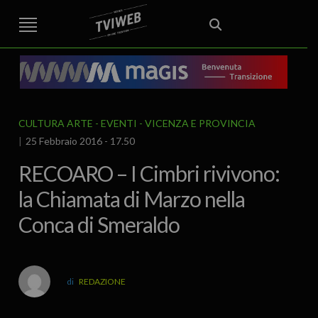
STREET TG
CRONACA
VENETO
VICENZA E PROVINCIA
EDITORIALE
ITALIA E MONDO
CURIOSITÀ – LIFESTYLE
CULTURA ARTE
AREA BERICA
ECONOMIA
ATTUALITA’
POLITICA
SPORT
IL GRAFFIO
FOOD & DRINK
FUORIPORTA
EROTICO VICENTINO
CULTURA ARTE
EVENTI
VICENZA E PROVINCIA
25 Febbraio 2016 - 17.50
RECOARO – I Cimbri rivivono:
la Chiamata di Marzo nella
Conca di Smeraldo
REDAZIONE