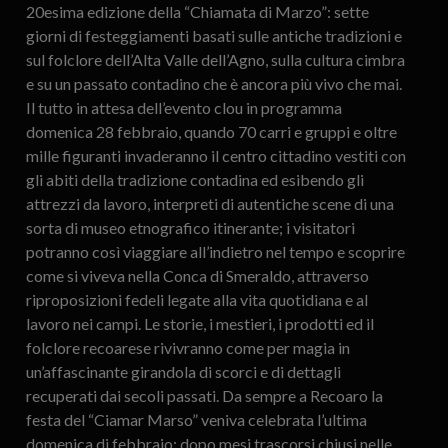
20esima edizione della “Chiamata di Marzo”: sette
giorni di festeggiamenti basati sulle antiche tradizioni e
sul folclore dell’Alta Valle dell’Agno, sulla cultura cimbra
e su un passato contadino che è ancora più vivo che mai.
Il tutto in attesa dell’evento clou in programma
domenica 28 febbraio, quando 70 carri e gruppi e oltre
mille figuranti invaderanno il centro cittadino vestiti con
gli abiti della tradizione contadina ed esibendo gli
attrezzi da lavoro, interpreti di autentiche scene di una
sorta di museo etnografico itinerante; i visitatori
potranno così viaggiare all’indietro nel tempo e scoprire
come si viveva nella Conca di Smeraldo, attraverso
riproposizioni fedeli legate alla vita quotidiana e al
lavoro nei campi. Le storie, i mestieri, i prodotti ed il
folclore recoarese rivivranno come per magia in
un’affascinante girandola di scorci e di dettagli
recuperati dai secoli passati. Da sempre a Recoaro la
festa del “Ciamar Marso” veniva celebrata l’ultima
domenica di febbraio: dopo mesi trascorsi chiusi nelle