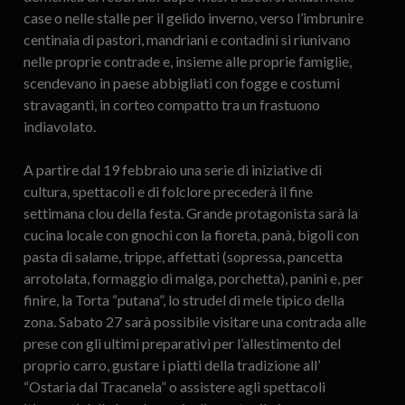
case o nelle stalle per il gelido inverno, verso l’imbrunire
centinaia di pastori, mandriani e contadini si riunivano
nelle proprie contrade e, insieme alle proprie famiglie,
scendevano in paese abbigliati con fogge e costumi
stravaganti, in corteo compatto tra un frastuono
indiavolato.
A partire dal 19 febbraio una serie di iniziative di
cultura, spettacoli e di folclore precederà il fine
settimana clou della festa. Grande protagonista sarà la
cucina locale con gnochi con la fioreta, panà, bigoli con
pasta di salame, trippe, affettati (sopressa, pancetta
arrotolata, formaggio di malga, porchetta), panini e, per
finire, la Torta “putana”, lo strudel di mele tipico della
zona. Sabato 27 sarà possibile visitare una contrada alle
prese con gli ultimi preparativi per l’allestimento del
proprio carro, gustare i piatti della tradizione all’
“Ostaria dal Tracanela” o assistere agli spettacoli