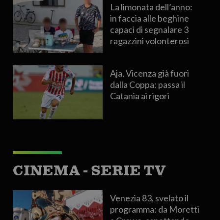
La limonata dell’anno:
in faccia alle beghine
capaci di segnalare 3
ragazzini volonterosi
Aja, Vicenza già fuori
dalla Coppa: passa il
Catania ai rigori
CINEMA - SERIE TV
Venezia 83, svelato il
programma: da Moretti