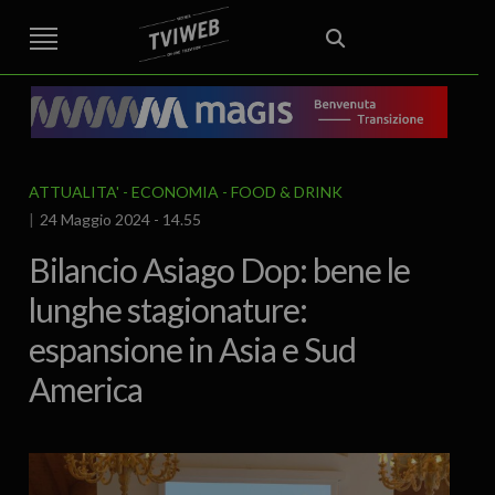
STREET TG
CRONACA
VENETO
VICENZA E PROVINCIA
EDITORIALE
ITALIA E MONDO
CURIOSITÀ – LIFESTYLE
CULTURA ARTE
AREA BERICA
ECONOMIA
ATTUALITA’
POLITICA
SPORT
IL GRAFFIO
FOOD & DRINK
FUORIPORTA
EROTICO VICENTINO
ATTUALITA'
ECONOMIA
FOOD & DRINK
24 Maggio 2024 - 14.55
Bilancio Asiago Dop: bene le
lunghe stagionature:
espansione in Asia e Sud
America