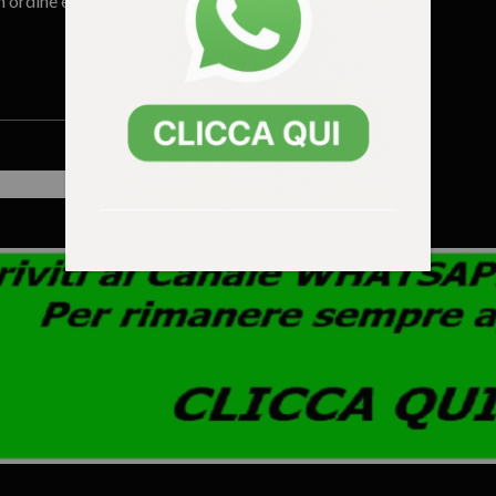
n ordine e
Vicenza riapre la Triestina