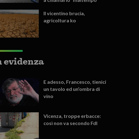
Il vicentino brucia,
agricoltura ko
n evidenza
E adesso, Francesco, tienici
un tavolo ed un’ombra di
vino
Vicenza, troppe erbacce:
così non va secondo FdI