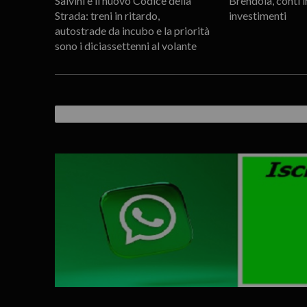
Salvini e il nuovo Codice della
Brendola, conti i
Strada: treni in ritardo,
investimenti
autostrade da incubo e la priorità
sono i diciassettenni al volante