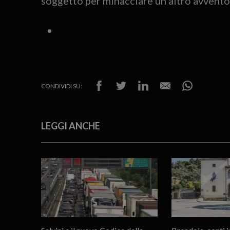
soggetto per minacciare un altro avventor
CONDIVIDI SU:
LEGGI ANCHE