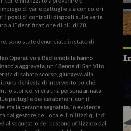
ritorio finalizzato a prevenire e
impiego di varie pattuglie sia con colori
 i posti di controlli disposti sulle varie
o all’identificazione di più di 70
tre, sono state denunciate in stato di
I
Nucleo Operativo e Radiomobile hanno
inaccia aggravata, un 48enne di San Vito
serata di sabato scorso, giungeva alla
io una richiesta di intervento poiché,
entro storico, vi era una persona armata
e pattuglie dei carabinieri, con il
le, ma la persona segnalata, in evidente
ta dal gestore del locale. I militari quindi
ed al sequestro del bastone utilizzato dal