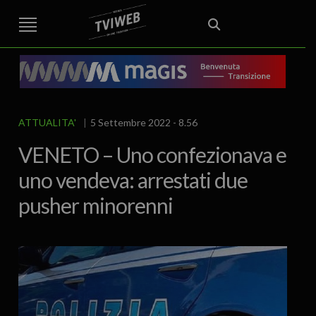
STREET TG
CRONACA
VENETO
VICENZA E PROVINCIA
EDITORIALE
ITALIA E MONDO
CURIOSITÀ – LIFESTYLE
CULTURA ARTE
AREA BERICA
ECONOMIA
ATTUALITA’
POLITICA
SPORT
IL GRAFFIO
FOOD & DRINK
FUORIPORTA
EROTICO VICENTINO
ATTUALITA'
5 Settembre 2022 - 8.56
VENETO – Uno confezionava e
uno vendeva: arrestati due
pusher minorenni