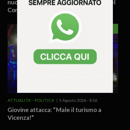
nuovo decreto PA congela il rinnovo del
Consiglio, spiazzati Lega e PD
VICENZA
ATTUALITA'
POLITICA
5 Agosto 2026 - 8.56
Giovine attacca: “Male il turismo a
Vicenza!”