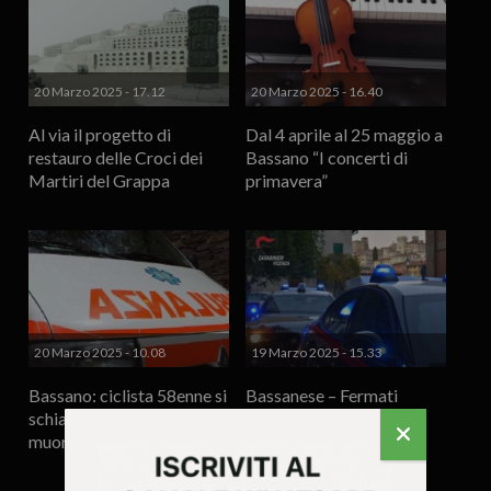
20 Marzo 2025 - 17.12
20 Marzo 2025 - 16.40
Al via il progetto di
Dal 4 aprile al 25 maggio a
restauro delle Croci dei
Bassano “I concerti di
Martiri del Grappa
primavera”
20 Marzo 2025 - 10.08
19 Marzo 2025 - 15.33
Bassano: ciclista 58enne si
Bassanese – Fermati
schianta contro un muro e
giovani con droga e una
muore
raffica di ubriaconi