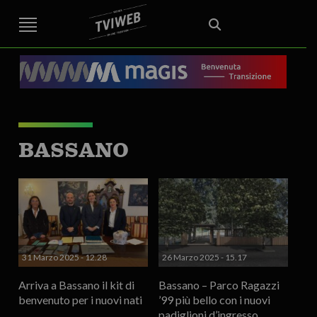
STREET TG
CRONACA
VENETO
VICENZA E PROVINCIA
EDITORIALE
ITALIA E MONDO
CURIOSITÀ – LIFESTYLE
CULTURA ARTE
AREA BERICA
ECONOMIA
ATTUALITA’
POLITICA
SPORT
IL GRAFFIO
FOOD & DRINK
FUORIPORTA
EROTICO VICENTINO
BASSANO
31 Marzo 2025 - 12.28
26 Marzo 2025 - 15.17
Arriva a Bassano il kit di
Bassano – Parco Ragazzi
benvenuto per i nuovi nati
’99 più bello con i nuovi
padiglioni d’ingresso