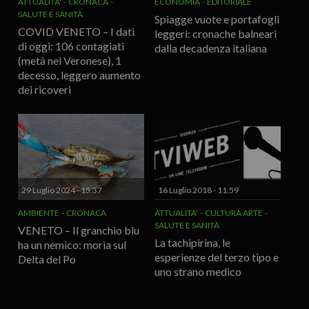
ATTUALITA'
CRONACA
ECONOMIA
EDITORIALE
SALUTE E SANITÀ
Spiagge vuote e portafogli
COVID VENETO – I dati
leggeri: cronache balneari
di oggi: 106 contagiati
dalla decadenza italiana
(metà nel Veronese), 1
decesso, leggero aumento
dei ricoveri
29 Luglio 2024 - 15.37
16 Luglio 2018 - 11.59
AMBIENTE
CRONACA
ATTUALITA'
CULTURA ARTE
SALUTE E SANITÀ
VENETO – Il granchio blu
La tachipirina, le
ha un nemico: morìa sul
esperienze del terzo tipo e
Delta del Po
uno strano medico