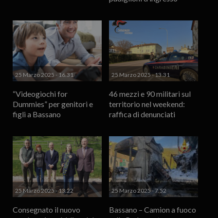
25 Marzo 2025 - 16.31
25 Marzo 2025 - 13.31
“Videogiochi for
46 mezzi e 90 militari sul
Dummies” per genitori e
territorio nel weekend:
figli a Bassano
raffica di denunciati
25 Marzo 2025 - 13.22
25 Marzo 2025 - 7.52
Consegnato il nuovo
Bassano – Camion a fuoco