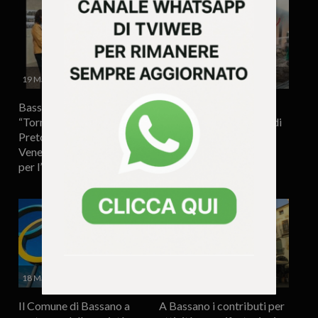
19 Marzo 2025 - 15.29
19 Marzo 2025 - 9.34
Bassano – Il sindaco:
Bassanese – Maxi
“Torna a vivere palazzo
incendio di un impianto di
Pretorio con la sede di
foraggio (VIDEO)
Veneto Lavoro – Centro
per l’Impiego”
18 Marzo 2025 - 17.52
18 Marzo 2025 - 11.48
Il Comune di Bassano a
A Bassano i contributi per