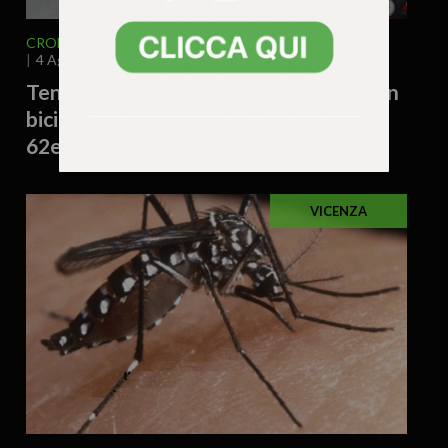
CRONACA
VENETO
VICENZA E PROVINCIA
4 Agosto 2026 - 12.14
Tenta di rubare la borsa a una 71enne in
bicicletta e la fa cadere: denunciato un
62enne
VICENZA