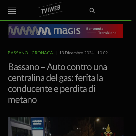
STREET TG
CRONACA
VENETO
VICENZA E PROVINCIA
EDITORIALE
ITALIA E MONDO
CURIOSITÀ – LIFESTYLE
CULTURA ARTE
AREA BERICA
ECONOMIA
ATTUALITA’
POLITICA
SPORT
IL GRAFFIO
FOOD & DRINK
FUORIPORTA
EROTICO VICENTINO
BASSANO
CRONACA
13 Dicembre 2024 - 10.09
Bassano – Auto contro una
centralina del gas: ferita la
conducente e perdita di
metano