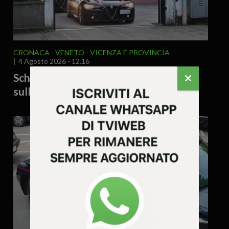
CRONACA
VENETO
VICENZA E PROVINCIA
4 Agosto 2026 - 12.16
Schio, locale sospeso: gravi violazioni
sulla sicurezza sul lavoro