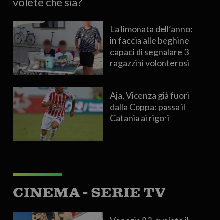
volete che sia?
La limonata dell’anno:
in faccia alle beghine
capaci di segnalare 3
ragazzini volonterosi
Aja, Vicenza già fuori
dalla Coppa: passa il
Catania ai rigori
CINEMA - SERIE TV
Venezia 83, svelato il