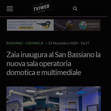
STREET TG
CRONACA
VENETO
VICENZA E PROVINCIA
EDITORIALE
ITALIA E MONDO
CURIOSITÀ – LIFESTYLE
CULTURA ARTE
AREA BERICA
ECONOMIA
ATTUALITA’
POLITICA
SPORT
IL GRAFFIO
FOOD & DRINK
FUORIPORTA
EROTICO VICENTINO
BASSANO
CRONACA
19 Novembre 2024 - 16.27
Zaia inaugura al San Bassiano la
nuova sala operatoria
domotica e multimediale