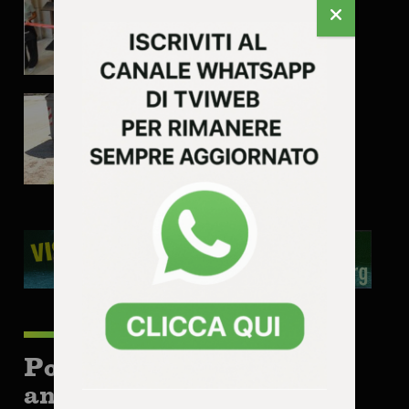
Vicenza, troppe erbacce:
così non va secondo FdI
Potrebbe interessarti
anche: