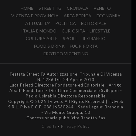
HOME
STREET TG
CRONACA
VENETO
VICENZA E PROVINCIA
AREA BERICA
ECONOMIA
ATTUALITA’
POLITICA
EDITORIALE
ITALIA E MONDO
CURIOSITÀ – LIFESTYLE
CULTURA ARTE
SPORT
IL GRAFFIO
FOOD & DRINK
FUORIPORTA
EROTICO VICENTINO
Testata Street Tg Autorizzazione: Tribunale Di Vicenza
N. 1286 Del 24 Aprile 2013
Luca Faietti Direttore Fondatore ed Editoriale - Arrigo
Abalti Fondatore - Direttore Commerciale e Sviluppo -
Paolo Usinabia Direttore Responsabile
Copyright © 2026 Tviweb. All Rights Reserved | Tviweb
S.R.L. P.Iva E C.F. 03816530244 - Sede Legale: Brendola
- Via Monte Grappa, 10
Concessionaria pubblicità Rasotto Sas
Credits
-
Privacy Policy