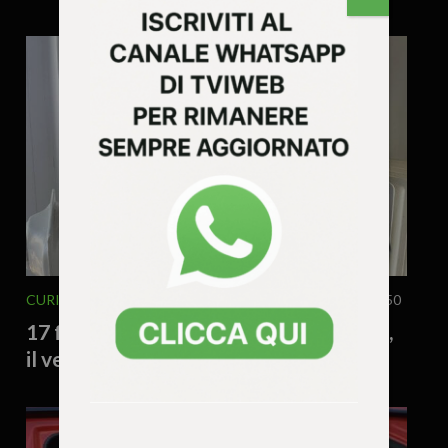
CURIOSITÀ - LIFESTYLE
PETS
17 Febbraio 2026 - 14.50
17 febbraio: la festa ufficiale del gatto,
il vero padrone di casa