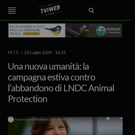
STREET TG
CRONACA
VENETO
VICENZA E PROVINCIA
EDITORIALE
ITALIA E MONDO
CURIOSITÀ – LIFESTYLE
CULTURA ARTE
AREA BERICA
ECONOMIA
ATTUALITA’
POLITICA
SPORT
IL GRAFFIO
FOOD & DRINK
FUORIPORTA
EROTICO VICENTINO
PETS
23 Luglio 2024 - 16.23
Una nuova umanità: la
campagna estiva contro
l’abbandono di LNDC Animal
Protection