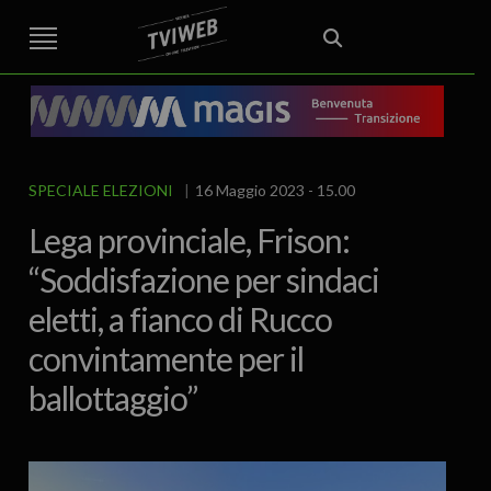
STREET TG
CRONACA
VENETO
VICENZA E PROVINCIA
EDITORIALE
ITALIA E MONDO
CURIOSITÀ – LIFESTYLE
CULTURA ARTE
AREA BERICA
ECONOMIA
ATTUALITA’
POLITICA
SPORT
IL GRAFFIO
FOOD & DRINK
FUORIPORTA
EROTICO VICENTINO
SPECIALE ELEZIONI
16 Maggio 2023 - 15.00
Lega provinciale, Frison:
“Soddisfazione per sindaci
eletti, a fianco di Rucco
convintamente per il
ballottaggio”