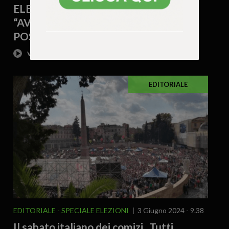
ELEZIONI A BASSANO – PAVAN:
“AVANTI CON LA COSCIENZA A
POSTO”
EDITORIALE
EDITORIALE
SPECIALE ELEZIONI
3 Giugno 2024 - 9.38
Il sabato italiano dei comizi. Tutti