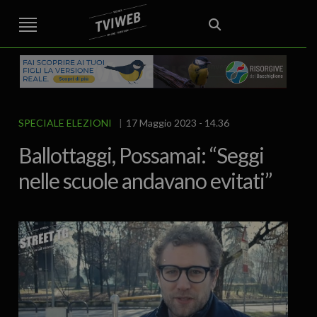
STREET TG
CRONACA
VENETO
VICENZA E PROVINCIA
EDITORIALE
ITALIA E MONDO
CURIOSITÀ – LIFESTYLE
CULTURA ARTE
AREA BERICA
ECONOMIA
ATTUALITA’
POLITICA
SPORT
IL GRAFFIO
FOOD & DRINK
FUORIPORTA
EROTICO VICENTINO
SPECIALE ELEZIONI
17 Maggio 2023 - 14.36
Ballottaggi, Possamai: “Seggi
nelle scuole andavano evitati”