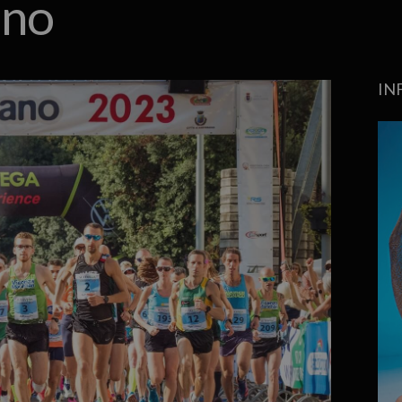
ano
IN