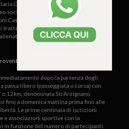
laria Garavello (Vis Abano). Al debutto
eo società co-fondata da Atletica
ni Cassola, che punteranno in
i tratta di Mosè Ferraro, Pietro
 allenati dall’ex mezzofondista Fabiana
ventilatori: tre percorsi per tutti
 immediatamente dopo la partenza degli
 a passa libero (passeggiata o corsa) con
3, 7 o 12km, denominata StrArzignano
si fino a domenica mattina prima fino alle
ibertà. Le prime centinaia di iscrizioni
e e associazioni sportive con la
vi in funzione del numero di partecipanti.