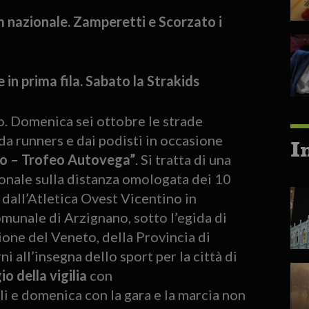
m nazionale. Zamperetti e Scorzato i
in prima fila. Sabato la Strakids
. Domenica sei ottobre le strade
a runners e dai podisti in occasione
I
o – Trofeo Autovega”
. Si tratta di una
gionale sulla distanza omologata dei 10
 dall’Atletica Ovest Vicentino in
unale di Arzignano, sotto l’egida di
gione del Veneto, della Provincia di
i all’insegna dello sport per la città di
o della vigilia
con
oli e domenica con la gara e la marcia non