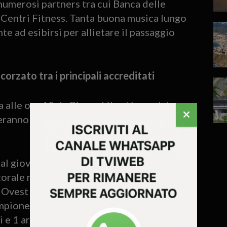
numerosi partners tra cui Banca delle
Centri Fitness. Tanta buona musica lungo
te ad esibirsi per allietare il passaggio
orzato tra i principali accreditati
ta alle ore 10 da Piazza Libertà e vedrà
teranno sui 10km, un aumento del 15%
o al giovane Andrea Zamperetti (classe
torale numero 1 è stato assegnato al
Ovest Vicentino Run) che ricalcando le
mpione mondiale tra i medici nelle
i e 1 argento. Al femminile attenzione a