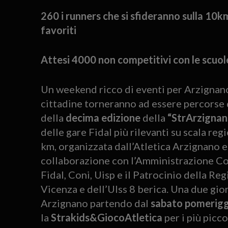
260 i runners che si sfideranno sulla 10k
favoriti
Attesi 4000 non competitivi con le scuole 
Un weekend ricco di eventi per Arzignano
cittadine torneranno ad essere percorse d
della
decima edizione
della
“StrArzignan
delle gare Fidal più rilevanti su scala re
km, organizzata dall’Atletica Arzignano e
collaborazione con l’Amministrazione Com
Fidal, Coni, Uisp e il Patrocinio della Re
Vicenza e dell’Ulss 8 berica. Una due giorn
Arzignano partendo dal
sabato pomeriggi
la
Strakids&GiocoAtletica
per i più picc