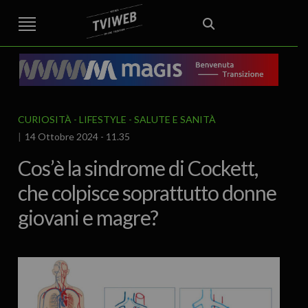
STREET TG
CRONACA
VENETO
VICENZA E PROVINCIA
EDITORIALE
ITALIA E MONDO
CURIOSITÀ – LIFESTYLE
CULTURA ARTE
AREA BERICA
ECONOMIA
ATTUALITA’
POLITICA
SPORT
IL GRAFFIO
FOOD & DRINK
FUORIPORTA
EROTICO VICENTINO
CURIOSITÀ - LIFESTYLE
SALUTE E SANITÀ
14 Ottobre 2024 - 11.35
Cos’è la sindrome di Cockett,
che colpisce soprattutto donne
giovani e magre?