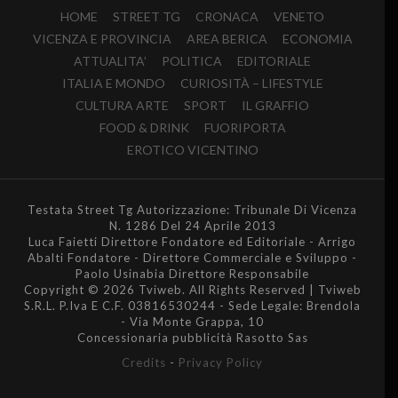
HOME
STREET TG
CRONACA
VENETO
VICENZA E PROVINCIA
AREA BERICA
ECONOMIA
ATTUALITA’
POLITICA
EDITORIALE
ITALIA E MONDO
CURIOSITÀ – LIFESTYLE
CULTURA ARTE
SPORT
IL GRAFFIO
FOOD & DRINK
FUORIPORTA
EROTICO VICENTINO
Testata Street Tg Autorizzazione: Tribunale Di Vicenza
N. 1286 Del 24 Aprile 2013
Luca Faietti Direttore Fondatore ed Editoriale - Arrigo
Abalti Fondatore - Direttore Commerciale e Sviluppo -
Paolo Usinabia Direttore Responsabile
Copyright © 2026 Tviweb. All Rights Reserved | Tviweb
S.R.L. P.Iva E C.F. 03816530244 - Sede Legale: Brendola
- Via Monte Grappa, 10
Concessionaria pubblicità Rasotto Sas
Credits
-
Privacy Policy