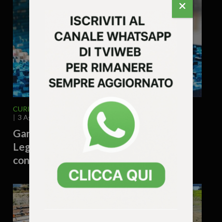
CURIOSITÀ - LIFESTYLE
VENETO
3 Agosto 2026 - 11.20
Gardaland, arriva Laboon in versione
Lego: la balena di One Piece costruita
con oltre 25 mila mattoncini