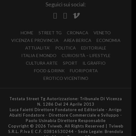
Seguici sui social:
HOME
STREET TG
CRONACA
VENETO
VICENZA E PROVINCIA
AREA BERICA
ECONOMIA
ATTUALITA’
POLITICA
EDITORIALE
ITALIA E MONDO
CURIOSITÀ – LIFESTYLE
CULTURA ARTE
SPORT
IL GRAFFIO
FOOD & DRINK
FUORIPORTA
EROTICO VICENTINO
Testata Street Tg Autorizzazione: Tribunale Di Vicenza
N. 1286 Del 24 Aprile 2013
Luca Faietti Direttore Fondatore ed Editoriale - Arrigo
Abalti Fondatore - Direttore Commerciale e Sviluppo -
Paolo Usinabia Direttore Responsabile
Copyright © 2026 Tviweb. All Rights Reserved | Tviweb
S.R.L. P.Iva E C.F. 03816530244 - Sede Legale: Brendola