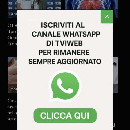
14 Maggio 2025 - 10.58
13 Maggio 2025 - 11.05
OTB Foundation sostiene
Al via in Altopiano il
il progetto Ospedali
programma di screening
Gonfiabili di Medici Senza
“Cardio 50”
Frontiere
12 Maggio 2025 - 12.02
28 Aprile 2025 - 17.19
Cosa sono i ‘vaccini
Sanità, campagna di
inversi’: nuova frontiera
prevenzione della
nella cura delle malattie
bronchiolite da Virus
autoimmuni
respiratorio sinciziale in
Veneto: ricoveri diminuiti