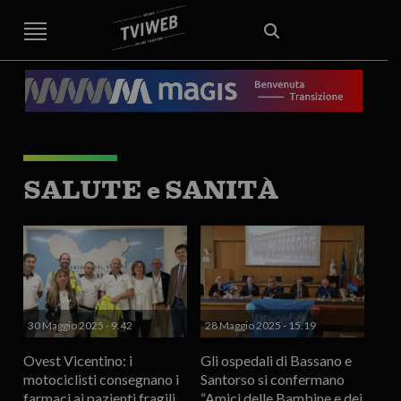
STREET TG
CRONACA
VENETO
VICENZA E PROVINCIA
EDITORIALE
ITALIA E MONDO
CURIOSITÀ – LIFESTYLE
CULTURA ARTE
AREA BERICA
ECONOMIA
ATTUALITA’
POLITICA
SPORT
IL GRAFFIO
FOOD & DRINK
FUORIPORTA
EROTICO VICENTINO
SALUTE e SANITÀ
30 Maggio 2025 - 9.42
28 Maggio 2025 - 15.19
Ovest Vicentino: i
Gli ospedali di Bassano e
motociclisti consegnano i
Santorso si confermano
farmaci ai pazienti fragili
“Amici delle Bambine e dei