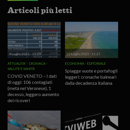
Articoli più letti
9 Luglio 2021 - 11.23
22 Luglio 2025 - 11.27
ATTUALITA'
CRONACA
ECONOMIA
EDITORIALE
SALUTE E SANITÀ
Spiagge vuote e portafogli
COVID VENETO – I dati
leggeri: cronache balneari
di oggi: 106 contagiati
dalla decadenza italiana
(metà nel Veronese), 1
decesso, leggero aumento
dei ricoveri