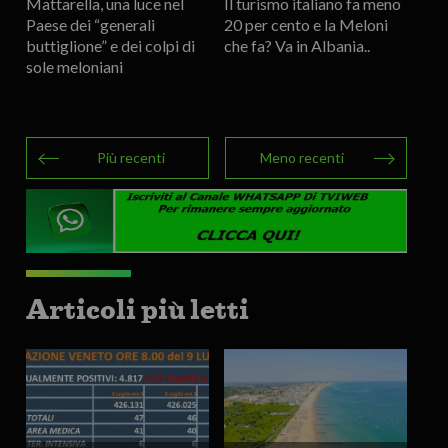
Mattarella, una luce nel
Il turismo italiano fa meno
Paese dei “generali
20 per cento e la Meloni
buttiglione” e dei colpi di
che fa? Va in Albania..
sole meloniani
Più recenti
Meno recenti
Articoli più letti