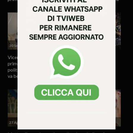
30 Settembre 2023 - 10.30
29 Agosto 2023 - 14.36
Vicenza- Sbatti Bertasi in
Juventus, gli agguati
prima pagina: perché far
mediatici di guitti e
politica con gli esposti non
saltimbanchi mentre il
va bene
calcio azzurro affonda
27 Agosto 2023 - 11.15
19 Agosto 2023 - 9.19