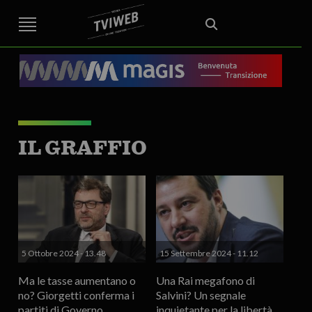
STREET TG
CRONACA
VENETO
VICENZA E PROVINCIA
EDITORIALE
ITALIA E MONDO
CURIOSITÀ – LIFESTYLE
CULTURA ARTE
AREA BERICA
ECONOMIA
ATTUALITA’
POLITICA
SPORT
IL GRAFFIO
FOOD & DRINK
FUORIPORTA
EROTICO VICENTINO
IL GRAFFIO
5 Ottobre 2024 - 13.48
15 Settembre 2024 - 11.12
Ma le tasse aumentano o
Una Rai megafono di
no? Giorgetti conferma i
Salvini? Un segnale
partiti di Governo
inquietante per la libertà