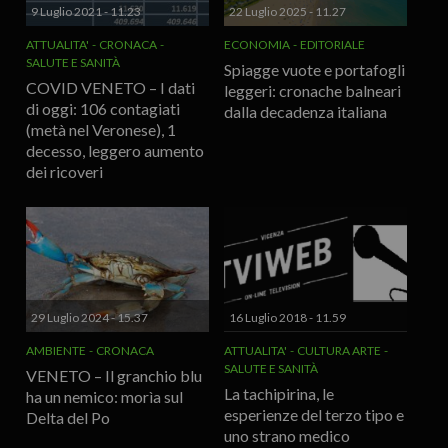
9 Luglio 2021 - 11.23
22 Luglio 2025 - 11.27
ATTUALITA'
CRONACA
ECONOMIA
EDITORIALE
SALUTE E SANITÀ
Spiagge vuote e portafogli
COVID VENETO – I dati
leggeri: cronache balneari
di oggi: 106 contagiati
dalla decadenza italiana
(metà nel Veronese), 1
decesso, leggero aumento
dei ricoveri
29 Luglio 2024 - 15.37
16 Luglio 2018 - 11.59
AMBIENTE
CRONACA
ATTUALITA'
CULTURA ARTE
SALUTE E SANITÀ
VENETO – Il granchio blu
La tachipirina, le
ha un nemico: morìa sul
esperienze del terzo tipo e
Delta del Po
uno strano medico