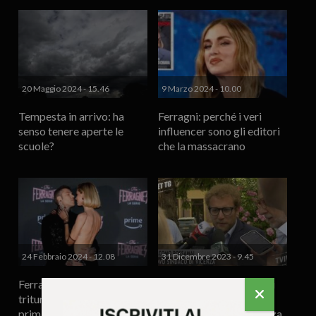
20 Maggio 2024 - 15.46
9 Marzo 2024 - 10.00
Tempesta in arrivo: ha
Ferragni: perché i veri
senso tenere aperte le
influencer sono gli editori
scuole?
che la massacrano
24 Febbraio 2024 - 12.08
31 Dicembre 2023 - 9.45
Ferragnez pulp: come
Buon 2024 tra le sfide di
triturare il “mostro” in
Possamai, l’errore di
prima pagina
Rucco e il bene di Vicenza