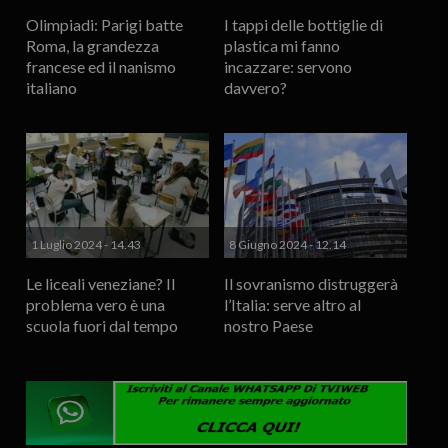
Olimpiadi: Parigi batte
I tappi delle bottiglie di
Roma, la grandezza
plastica mi fanno
francese ed il nanismo
incazzare: servono
italiano
davvero?
1 Luglio 2024 - 14.43
8 Giugno 2024 - 12.14
Le liceali veneziane? Il
Il sovranismo distruggerà
problema vero è una
l’Italia: serve altro al
scuola fuori dal tempo
nostro Paese