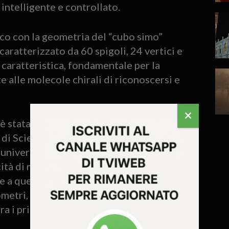
intelligente e controllato.
ico con la geometria del “cubo simo”
caratterizzato da 60 spigoli, 24 vertici e
a caratteristica, fondamentale per la
 alle molecole chirali di riconoscersi e
stata l’analisi della chiralità”, spiega
 di Scienze Chimiche di Padova e autore
 universale che si manifesta in natura, dal
tà di molecole speculari di interagire tra
e a questa proprietà, siamo riusciti a
ometri, capaci di immagazzinare
 i principali inquinanti di aria e acqua”.