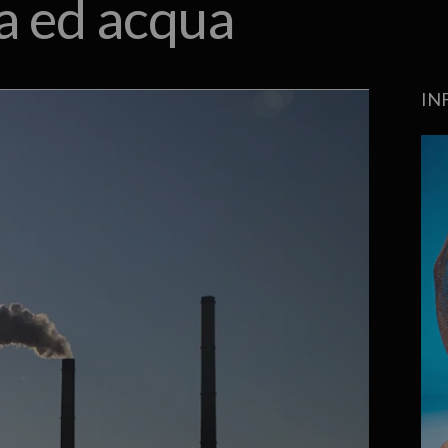
ia ed acqua
IN