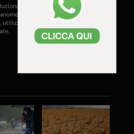
uzionarie per la purificazione
e nanomolecole di immagazzinare e
 utilizzando la luce come stimolo per il
ate.