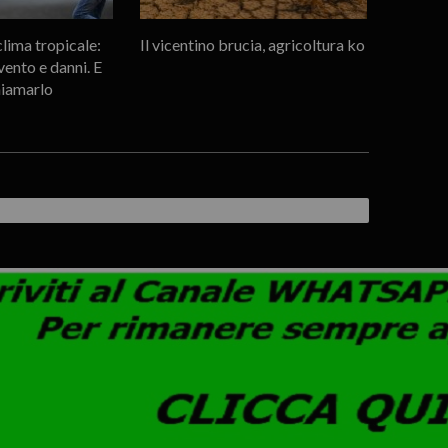
lima tropicale:
Il vicentino brucia, agricoltura ko
ento e danni. E
hiamarlo